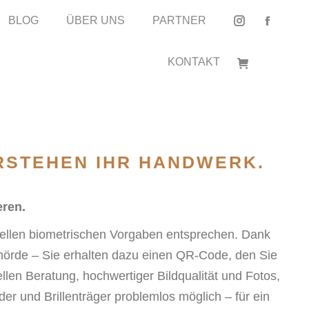
BLOG
BLOG
ÜBER UNS
ÜBER UNS
PARTNER
PARTNER
Instagram
Instagram
Facebo
Facebo
page
page
page
page
KONTAKT
KONTAKT
opens
opens
opens
opens
in
in
in
in
new
new
new
new
window
window
window
window
RSTEHEN IHR HANDWERK.
ren.
tuellen biometrischen Vorgaben entsprechen. Dank
Behörde – Sie erhalten dazu einen QR-Code, den Sie
llen Beratung, hochwertiger Bildqualität und Fotos,
r und Brillenträger problemlos möglich – für ein