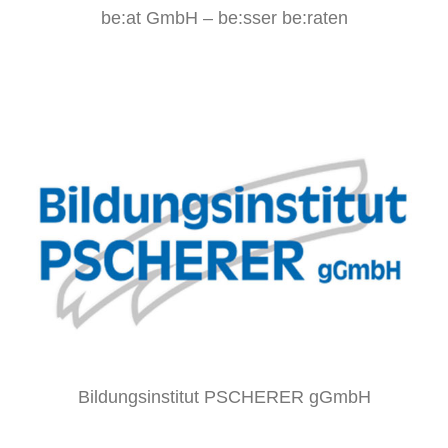
be:at GmbH – be:sser be:raten
Bildungsinstitut PSCHERER gGmbH