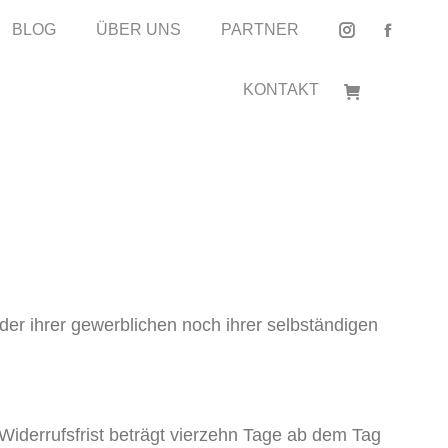
BLOG
BLOG
ÜBER UNS
ÜBER UNS
PARTNER
PARTNER
Instagram
Instagram
Facebo
Facebo
page
page
page
page
KONTAKT
KONTAKT
opens
opens
opens
opens
in
in
in
in
new
new
new
new
window
window
window
window
der ihrer gewerblichen noch ihrer selbständigen
iderrufsfrist beträgt vierzehn Tage ab dem Tag