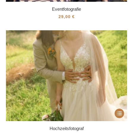
Eventfotografie
29,00
€
Dieses
Produkt
Hochzeitsfotograf
weist