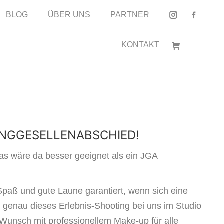
BLOG
BLOG
ÜBER UNS
ÜBER UNS
PARTNER
PARTNER
Instagram
Instagram
Facebo
Facebo
page
page
page
page
KONTAKT
KONTAKT
opens
opens
opens
opens
in
in
in
in
new
new
new
new
window
window
window
window
JUNGGESELLENABSCHIED!
 Was wäre da besser geeignet als ein JGA
paß und gute Laune garantiert, wenn sich eine
 genau dieses Erlebnis-Shooting bei uns im Studio
Wunsch mit professionellem Make-up für alle