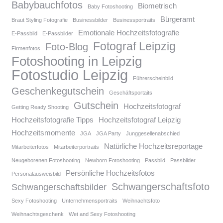
Babybauchfotos
Biometrisch
Baby Fotoshooting
Bürgeramt
Braut Styling Fotografie
Businessbilder
Businessportraits
Emotionale Hochzeitsfotografie
E-Passbild
E-Passbilder
Fotograf Leipzig
Foto-Blog
Firmenfotos
Fotoshooting in Leipzig
Fotostudio Leipzig
Führerscheinbild
Geschenkegutschein
Geschäftsportaits
Gutschein
Hochzeitsfotograf
Getting Ready Shooting
Hochzeitsfotografie Tipps
Hochzeitsfotograf Leipzig
Hochzeitsmomente
JGA
JGA Party
Junggesellenabschied
Natürliche Hochzeitsreportage
Mitarbeiterfotos
Mitarbeiterportraits
Neugeborenen Fotoshooting
Newborn Fotoshooting
Passbild
Passbilder
Persönliche Hochzeitsfotos
Personalausweisbild
Schwangerschaftsfoto
Schwangerschaftsbilder
Sexy Fotoshooting
Unternehmensportraits
Weihnachtsfoto
Weihnachtsgeschenk
Wet and Sexy Fotoshooting